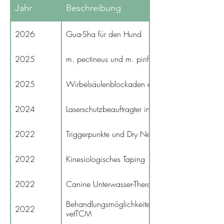
Jahr
Beschreibung
2026
Gua-Sha für den Hund
2025
m. pectineus und m. piriformis - "Die 2 Muskeln
2025
Wirbelsäulenblockaden effektiv lösen
2024
Laserschutzbeauftragter in PBM nach TROS un
2022
Triggerpunkte und Dry Needling
2022
Kinesiologisches Taping
2022
Canine Unterwasser-Therapie
Behandlungsmöglichkeiten emotionaler Dishar
2022
vetTCM