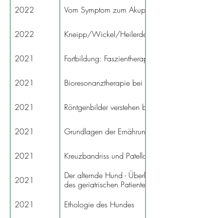
2022
Vom Symptom zum Akupunkturkonzept Teil 01
2022
Kneipp/Wickel/Heilerde
2021
Fortbildung: Faszientherapie
2021
Bioresonanztherapie bei Tieren
2021
Röntgenbilder verstehen bei Hund/Katze - Teil 
2021
Grundlagen der Ernährung von Hund/Katze
2021
Kreuzbandriss und Patellaluxation bei Hund, Ka
Der alternde Hund - Überblick über typische E
2021
des geriatrischen Patienten
2021
Ethologie des Hundes