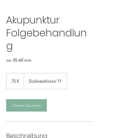
Akupunktur
Folgebehandlun
g
75
Euro
75 €
Südwestkorso 11
Online buchen
Beschreibung