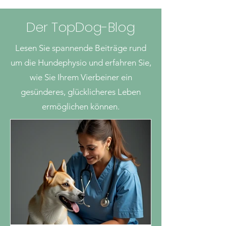
Der TopDog-Blog
Lesen Sie spannende Beiträge rund
um die Hundephysio und erfahren Sie,
wie Sie Ihrem Vierbeiner ein
gesünderes, glücklicheres Leben
ermöglichen können.